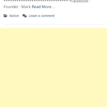
****************************** *Facebook :
Founder : Mark
Read More …
Notice
Leave a comment